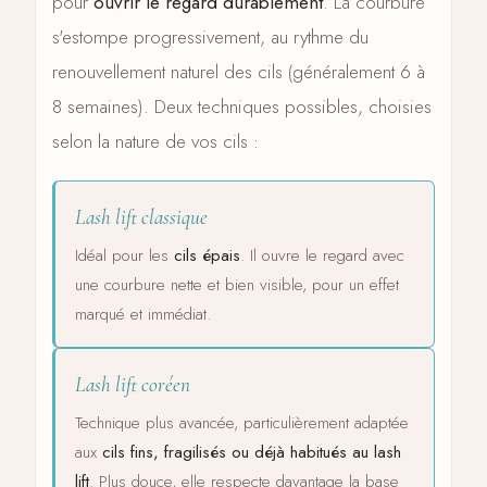
pour
ouvrir le regard durablement
. La courbure
s'estompe progressivement, au rythme du
renouvellement naturel des cils (généralement 6 à
8 semaines). Deux techniques possibles, choisies
selon la nature de vos cils :
Lash lift classique
Idéal pour les
cils épais
. Il ouvre le regard avec
une courbure nette et bien visible, pour un effet
marqué et immédiat.
Lash lift coréen
Technique plus avancée, particulièrement adaptée
aux
cils fins, fragilisés ou déjà habitués au lash
lift
. Plus douce, elle respecte davantage la base