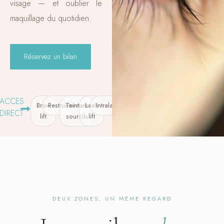
visage — et oublier le
maquillage du quotidien.
Réservez un bilan
ACCES
Brow
Restructuration
Teinture
Lash
Intralash
DIRECT
lift
sourcils
lift
DEUX ZONES, UN MÊME REGARD