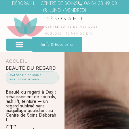
DÉBORAH L. · CENTRE DE SOINS
06 84 33 49 03
LUNDI - VENDREDI
DÉBORAH L.
CENTRE SOINS ESTHÉTIQUES
BUGLOSE · 10 MIN DE DAX
Tarifs & Réservation
ACCUEIL
·
BEAUTÉ DU REGARD
CATÉGORIE DE SOINS ·
BEAUTÉ DU REGARD
Beauté du regard à Dax :
rehaussement de sourcils,
lash lift, teinture — un
regard sublimé sans
maquillage quotidien, au
Centre de Soins Déborah
L.