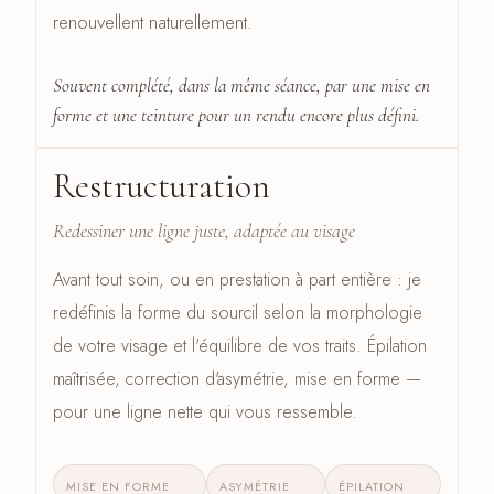
renouvellent naturellement.
Souvent complété, dans la même séance, par une mise en
forme et une teinture pour un rendu encore plus défini.
Restructuration
CÔTÉ SOURCILS · 02
Redessiner une ligne juste, adaptée au visage
Avant tout soin, ou en prestation à part entière : je
redéfinis la forme du sourcil selon la morphologie
de votre visage et l'équilibre de vos traits. Épilation
maîtrisée, correction d'asymétrie, mise en forme —
pour une ligne nette qui vous ressemble.
MISE EN FORME
ASYMÉTRIE
ÉPILATION