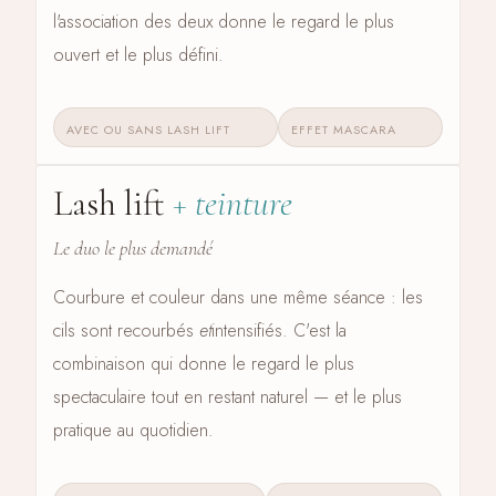
l'association des deux donne le regard le plus
ouvert et le plus défini.
AVEC OU SANS LASH LIFT
EFFET MASCARA
Lash lift
+ teinture
CÔTÉ CILS · LE COMBO
Le duo le plus demandé
Courbure et couleur dans une même séance : les
cils sont recourbés
et
intensifiés. C'est la
combinaison qui donne le regard le plus
spectaculaire tout en restant naturel — et le plus
pratique au quotidien.