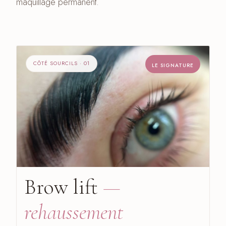
maquillage permanent.
CÔTÉ SOURCILS · 01
LE SIGNATURE
Brow lift
—
rehaussement