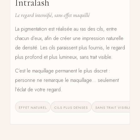
Intralash
CÔTÉ CILS · 05
Le regard intensifié, sans effet maquillé
La pigmentation est réalisée au ras des cils, entre
chacun d’eux, afin de créer une impression naturelle
de densité. Les cils paraissent plus fournis, le regard
plus profond et plus lumineux, sans trait visible.
C’est le maquillage permanent le plus discret :
personne ne remarque le maquillage… seulement
l’éclat de votre regard.
EFFET NATUREL
CILS PLUS DENSES
SANS TRAIT VISIBLE