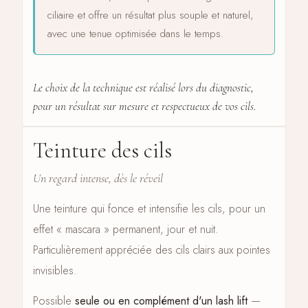
ciliaire et offre un résultat plus souple et naturel,
avec une tenue optimisée dans le temps.
Le choix de la technique est réalisé lors du diagnostic,
pour un résultat sur mesure et respectueux de vos cils.
Teinture des cils
CÔTÉ CILS · 02
Un regard intense, dès le réveil
Une teinture qui fonce et intensifie les cils, pour un
effet « mascara » permanent, jour et nuit.
Particulièrement appréciée des cils clairs aux pointes
invisibles.
Possible
seule ou en complément d'un lash lift
—