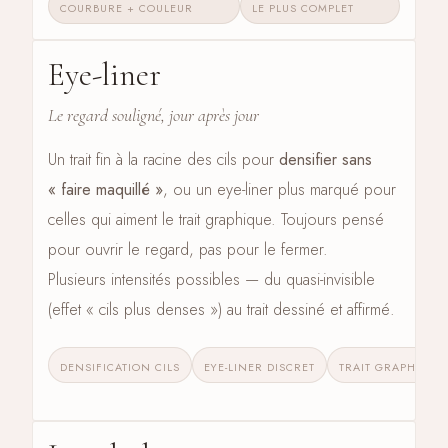
COURBURE + COULEUR
LE PLUS COMPLET
Eye-liner
CÔTÉ CILS · 04
Le regard souligné, jour après jour
Un trait fin à la racine des cils pour
densifier sans
« faire maquillé »
, ou un eye-liner plus marqué pour
celles qui aiment le trait graphique. Toujours pensé
pour ouvrir le regard, pas pour le fermer.
Plusieurs intensités possibles — du quasi-invisible
(effet « cils plus denses ») au trait dessiné et affirmé.
DENSIFICATION CILS
EYE-LINER DISCRET
TRAIT GRAPHIQUE