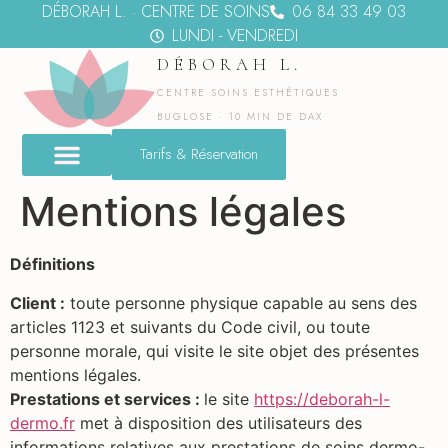
DÉBORAH L. · CENTRE DE SOINS
06 84 33 49 03
LUNDI - VENDREDI
DÉBORAH L.
CENTRE SOINS ESTHÉTIQUES
BUGLOSE · 10 MIN DE DAX
Tarifs & Réservation
Mentions légales
Définitions
Client :
toute personne physique capable au sens des
articles 1123 et suivants du Code civil, ou toute
personne morale, qui visite le site objet des présentes
mentions légales.
Prestations et services :
le site
https://deborah-l-
dermo.fr
met à disposition des utilisateurs des
informations relatives aux prestations de soins dermo-